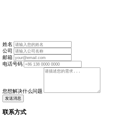
姓名
公司
邮箱
电话号码
您想解决什么问题
联系方式