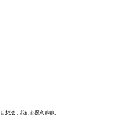
项目想法，我们都愿意聊聊。